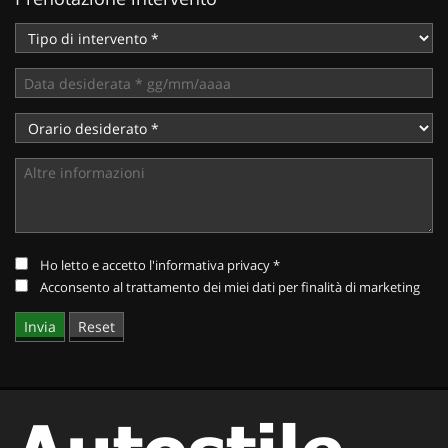
questi
strumenti
di
tracciamento
si
rimanda
alla
cookie
policy.
Puoi
rivedere
e
modificare
Ho letto e accetto
l'informativa privacy
*
le
Acconsento al trattamento dei miei dati per finalità di marketing
tue
scelte
in
qualsiasi
momento.