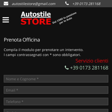
autostilestore@gmail.com
+39 0173 281168
HOME
Le
tue
preferenze
AZIENDA
di
consenso
LISTA VEICOLI
Prenota Officina
Il
seguente
pannello
Compila il modulo per prenotare un intervento.
DOVE ABBIAMO VENDUTO
ti
I campi contrassegnati con * sono obbligatori.
consente
Servizio clienti
di
CONTATTI
+39 0173 281168
esprimere
le
tue
NEWS
preferenze
di
consenso
AREA COMMERCIANTI
alle
tecnologie
di