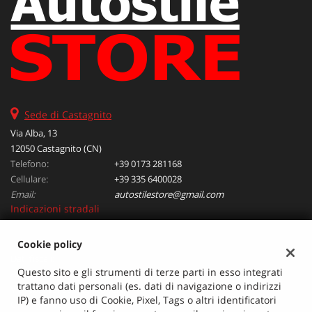
tta
ti
mpre
Cookie necessari
litato
Cookie delle preferenze
Sede di Castagnito
Via Alba, 13
Cookie per il miglioramento dell'esperienza utente
12050 Castagnito (CN)
Telefono:
+39 0173 281168
Cookie analitici
Cellulare:
+39 335 6400028
Email:
autostilestore@gmail.com
Cookie di marketing
Indicazioni stradali
Cookie policy
Leggi
Dati fiscali:
la
Questo sito e gli strumenti di terze parti in esso integrati
Autostile Srl
cookie
trattano dati personali (es. dati di navigazione o indirizzi
Via Alba, 13, Castagnito (CN)
policy
IP) e fanno uso di Cookie, Pixel, Tags o altri identificatori
C.F/P.IVA:
00931380042