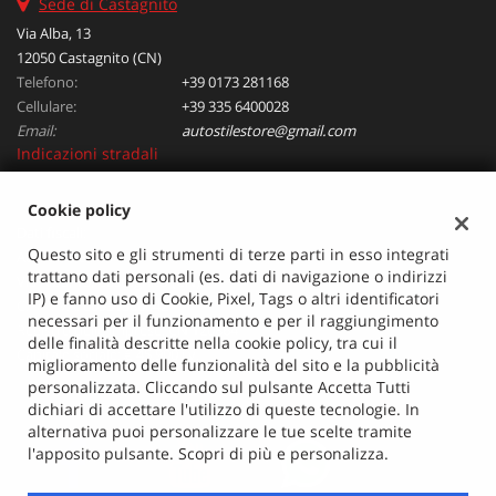
Sede di Castagnito
Salva
Via Alba, 13
le
12050 Castagnito (CN)
impostazioni
Telefono:
+39 0173 281168
Cellulare:
+39 335 6400028
Email:
autostilestore@gmail.com
Indicazioni stradali
Cookie policy
Dati fiscali:
Questo sito e gli strumenti di terze parti in esso integrati
Autostile Srl
trattano dati personali (es. dati di navigazione o indirizzi
Via Alba, 13, Castagnito (CN)
IP) e fanno uso di Cookie, Pixel, Tags o altri identificatori
C.F/P.IVA:
00931380042
necessari per il funzionamento e per il raggiungimento
Registro delle imprese:
CN 120864
delle finalità descritte nella cookie policy, tra cui il
Capitale sociale: €
45.900 i.v.
miglioramento delle funzionalità del sito e la pubblicità
personalizzata. Cliccando sul pulsante Accetta Tutti
dichiari di accettare l'utilizzo di queste tecnologie. In
alternativa puoi personalizzare le tue scelte tramite
l'apposito pulsante. Scopri di più e personalizza.