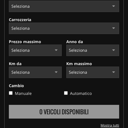
tracciamento
che
adottiamo
per
Carrozzeria
offrire
le
funzionalità
Prezzo massimo
Anno da
e
svolgere
le
attività
Km da
Km massimo
di
seguito
descritte.
Per
Cambio
ottenere
maggiori
Manuale
Automatico
informazioni
sull'utilità
0 VEICOLI DISPONIBILI
e
sul
funzionamento
Mostra tutti
di