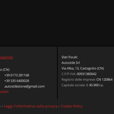
stagnito
Dati fiscali:
Autostile Srl
Via Alba, 13, Castagnito (CN)
o (CN)
C.F/P.IVA:
00931380042
+39 0173 281168
Registro delle imprese:
CN 120864
+39 335 6400028
Capitale sociale: €
45.900 i.v.
autostilestore@gmail.com
radali
i -
Leggi l'informativa sulla privacy
-
Cookie Policy