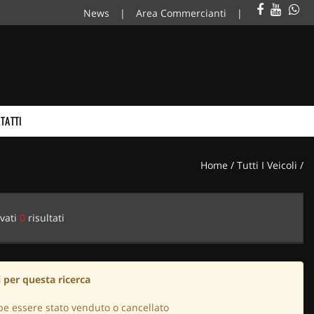
News
Area Commercianti
TATTI
Home
/
Tutti I Veicoli
/
vati
0
risultati
 per questa ricerca
be essere stato venduto o cancellato