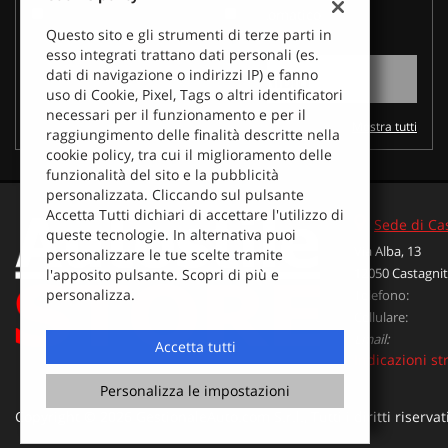
Manuale
Automatico
questi
Questo sito e gli strumenti di terze parti in
strumenti
esso integrati trattano dati personali (es.
di
0 VEICOLI DISPONIBILI
dati di navigazione o indirizzi IP) e fanno
tracciamento
uso di Cookie, Pixel, Tags o altri identificatori
si
necessari per il funzionamento e per il
rimanda
Mostra tutti
raggiungimento delle finalità descritte nella
alla
cookie policy, tra cui il miglioramento delle
cookie
funzionalità del sito e la pubblicità
policy.
personalizzata. Cliccando sul pulsante
Puoi
Accetta Tutti dichiari di accettare l'utilizzo di
rivedere
Sede di Ca
queste tecnologie. In alternativa puoi
e
Via Alba, 13
personalizzare le tue scelte tramite
modificare
12050 Castagnit
l'apposito pulsante. Scopri di più e
le
Leggi
personalizza.
Telefono:
tue
la
Cellulare:
scelte
cookie
in
Email:
policy
Accetta tutti
qualsiasi
Indicazioni st
momento.
Personalizza le impostazioni
Copyright © 2026 GestionaleAuto.com S.r.l., Tutti i diritti riservat
oni