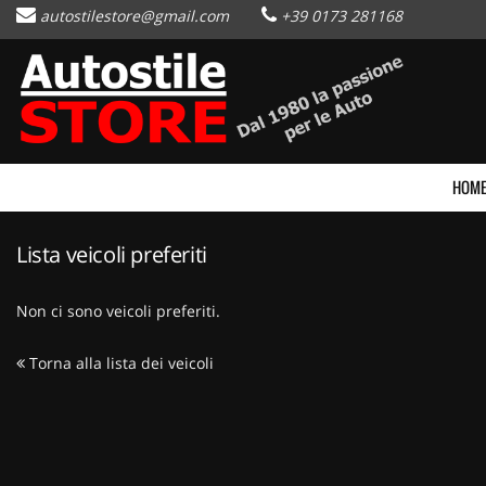
autostilestore@gmail.com
+39 0173 281168
HOME
Le
tue
preferenze
AZIENDA
di
consenso
LISTA VEICOLI
Il
HOM
seguente
pannello
DOVE ABBIAMO VENDUTO
ti
Lista veicoli preferiti
consente
di
CONTATTI
esprimere
Non ci sono veicoli preferiti.
le
tue
NEWS
Torna alla lista dei veicoli
preferenze
di
consenso
AREA COMMERCIANTI
alle
tecnologie
di