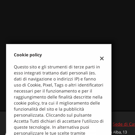
tracciamento
che
adottiamo
per
offrire
le
funzionalità
e
svolgere
Cookie policy
le
attività
Questo sito e gli strumenti di terze parti in
di
esso integrati trattano dati personali (es.
seguito
dati di navigazione o indirizzi IP) e fanno
descritte.
uso di Cookie, Pixel, Tags o altri identificatori
Per
necessari per il funzionamento e per il
ottenere
raggiungimento delle finalità descritte nella
maggiori
cookie policy, tra cui il miglioramento delle
informazioni
funzionalità del sito e la pubblicità
sull'utilità
personalizzata. Cliccando sul pulsante
e
Accetta Tutti dichiari di accettare l'utilizzo di
sul
Sede di Ca
queste tecnologie. In alternativa puoi
funzionamento
Via Alba, 13
personalizzare le tue scelte tramite
di