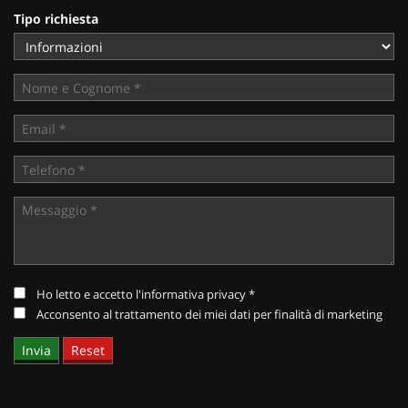
tracciamento
Tipo richiesta
che
adottiamo
per
offrire
le
funzionalità
e
svolgere
le
attività
di
seguito
descritte.
Per
ottenere
Ho letto e accetto
l'informativa privacy
*
maggiori
Acconsento al trattamento dei miei dati per finalità di marketing
informazioni
sull'utilità
e
sul
funzionamento
di