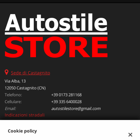
questi
strumenti
di
tracciamento
si
rimanda
alla
cookie
policy.
Puoi
rivedere
Sede di Castagnito
e
modificare
Via Alba, 13
le
12050 Castagnito (CN)
tue
Telefono:
+39 0173 281168
scelte
Cellulare:
+39 335 6400028
in
Email:
autostilestore@gmail.com
qualsiasi
Indicazioni stradali
momento.
Cookie policy
Dati fiscali: