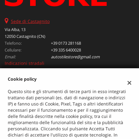
questi
strumenti
di
Sede di Castagnito
tracciamento
Via Alba, 13
si
12050 Castagnito (CN)
rimanda
alla
Telefono:
+39 0173 281168
cookie
Cellulare:
+39 335 6400028
policy.
Email:
autostilestore@gmail.com
Puoi
Indicazioni stradali
rivedere
e
Cookie policy
modificare
Dati fiscali:
le
Questo sito e gli strumenti di terze parti in esso integrati
Autostile Srl
tue
trattano dati personali (es. dati di navigazione o indirizzi
scelte
Via Alba, 13, Castagnito (CN)
IP) e fanno uso di Cookie, Pixel, Tags o altri identificatori
in
C.F/P.IVA:
00931380042
necessari per il funzionamento e per il raggiungimento
qualsiasi
Registro delle imprese:
CN 120864
delle finalità descritte nella cookie policy, tra cui il
momento.
Capitale sociale: €
45.900 i.v.
miglioramento delle funzionalità del sito e la pubblicità
personalizzata. Cliccando sul pulsante Accetta Tutti
dichiari di accettare l'utilizzo di queste tecnologie. In