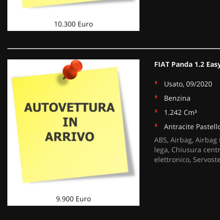
10.300 Euro
FIAT Panda 1.2 Eas
Usato, 09/2020
Benzina
1.242 Cm³
Antracite Pastell
ABS, Airbag, Airbag 
lega, Chiusura centr
elettronico, Servost
9.900 Euro