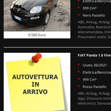
Elettrica/Benzina
999 Cm³
Nero Pastello
ABS, Airbag, Airbag P
Autoradio, Boardcom
telecomandata, Clima
9.500 Euro
Pneumatici estivi, S
FIAT Panda 1.0 Fir
Usato, 06/2021
Elettrica/Benzina
999 Cm³
Rosso Pastello
ABS, Airbag, Airbag 
lega, Chiusura centr
elettronico, Servost