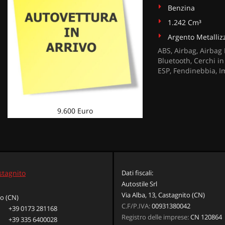
Benzina
1.242 Cm³
Argento Metalliz
ABS, Airbag, Airbag 
Bluetooth, Cerchi in
ESP, Fendinebbia, I
9.600 Euro
stagnito
Dati fiscali:
Autostile Srl
Via Alba, 13, Castagnito (CN)
o (CN)
C.F/P.IVA:
00931380042
+39 0173 281168
Registro delle imprese:
CN 120864
+39 335 6400028