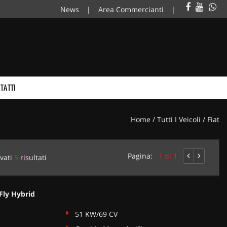
News
Area Commercianti
TATTI
Home
/
Tutti I Veicoli
/
Fiat
Pagina:
1 di 1
vati
5
risultati
Fly Hybrid
51 KW/69 CV