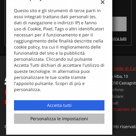
Manuale
Automatico
questi
Questo sito e gli strumenti di terze parti in
strumenti
esso integrati trattano dati personali (es.
di
0 VEICOLI DISPONIBILI
dati di navigazione o indirizzi IP) e fanno
tracciamento
uso di Cookie, Pixel, Tags o altri identificatori
si
necessari per il funzionamento e per il
rimanda
Mostra tutti
raggiungimento delle finalità descritte nella
alla
cookie policy, tra cui il miglioramento delle
cookie
funzionalità del sito e la pubblicità
policy.
personalizzata. Cliccando sul pulsante
Puoi
Accetta Tutti dichiari di accettare l'utilizzo di
rivedere
Sede di Ca
queste tecnologie. In alternativa puoi
e
Via Alba, 13
personalizzare le tue scelte tramite
modificare
12050 Castagnit
l'apposito pulsante. Scopri di più e
le
Leggi
personalizza.
Telefono:
tue
la
Cellulare:
scelte
cookie
in
Email:
policy
Accetta tutti
qualsiasi
Indicazioni st
momento.
Personalizza le impostazioni
Copyright © 2026 GestionaleAuto.com S.r.l., Tutti i diritti riservat
oni