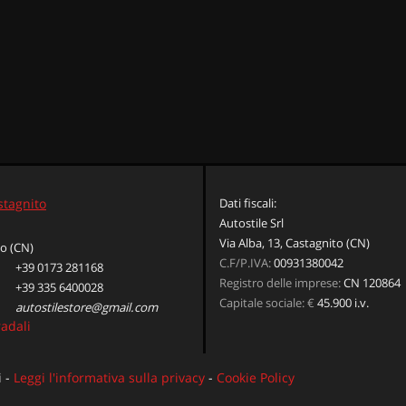
stagnito
Dati fiscali:
Autostile Srl
Via Alba, 13, Castagnito (CN)
o (CN)
C.F/P.IVA:
00931380042
+39 0173 281168
Registro delle imprese:
CN 120864
+39 335 6400028
Capitale sociale: €
45.900 i.v.
autostilestore@gmail.com
radali
i -
Leggi l'informativa sulla privacy
-
Cookie Policy