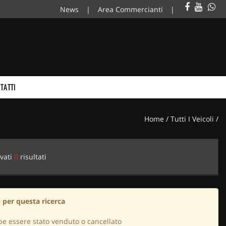
News
Area Commercianti
TATTI
Home
/
Tutti I Veicoli
/
vati
0
risultati
 per questa ricerca
be essere stato venduto o cancellato